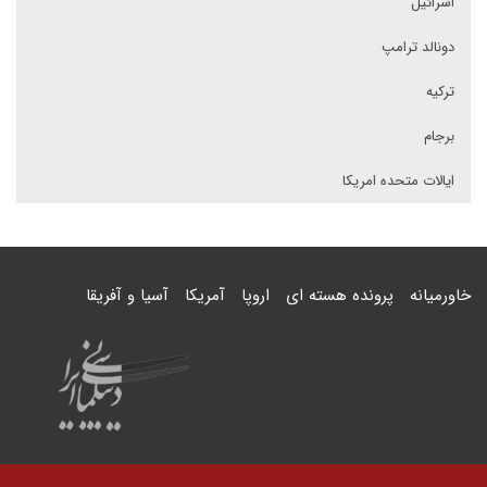
اسرائیل
دونالد ترامپ
ترکیه
برجام
ایالات متحده امریکا
خاورمیانه
پرونده هسته ای
اروپا
آمریکا
آسیا و آفریقا