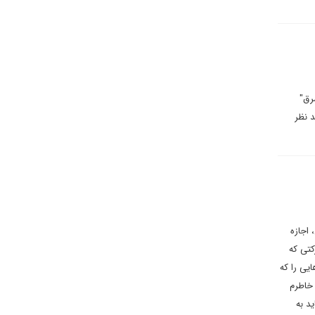
رق"
د نظر
 اجازه
کتی که
یی را که
 خاطرم
ید به