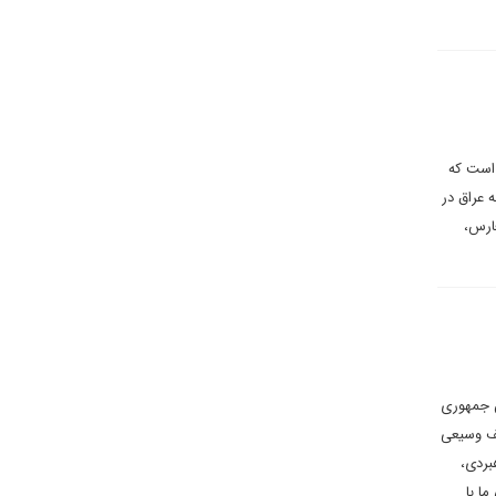
 است که
 عراق در
ارس،
س جمهوری
یف وسیعی
بردی،
ا با