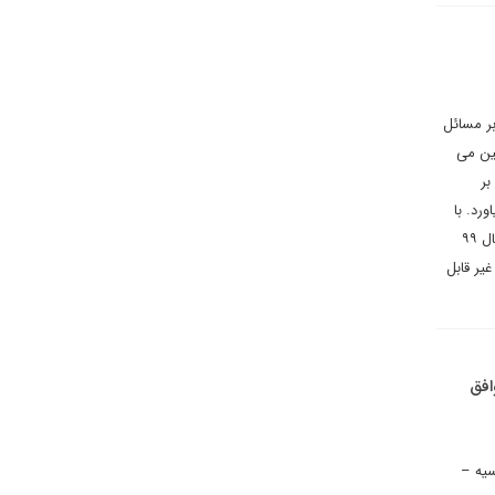
ر مسائل
 از خارج تامین می
بر
رد. با
حاشیه رفتن برجام کل درآمد ارزی دولت که در اوایل دهه ۹۰ حدود ۱۰۰ میلیارد دلار بود به ناگاه به ۷.۵ میلیارد دلار در سال ۹۹
یر قابل
افق
سیه –