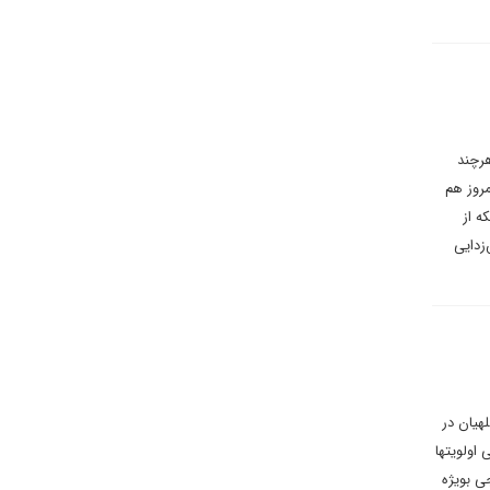
هرچند
مروز هم
ه از
زدایى
هیان در
اولویتها
ی بویژه