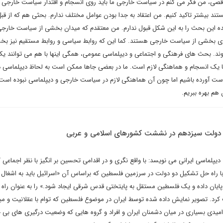
لاقصی، من فکر می کنم در سیاست خارجی ما باید روی انسجام و اقتدار سیاست خارجی 
ستند بیشتر تاکید کنیم. من اعتقاد به جدا بودن عوامل مختلف ندارم. بحثی هم که از قب
ده این بحث را به این شکل قبول ندارم. من معتقدم که میدان بخشی از سیاست خارج
 بخشی از سیاست خارجی هستند. کما این که روابط سیاسی و روابط مستقیم نیز بخش
بحث های فرهنگی و اجتماعی و دیپلماسی عمومی، همگی اینها با هم می توانند 
 یک انسجام و هماهنگی لازم است. ما در بعضی جاها ممکن است به لحاظ دیپلماسی دف
ست آورده باشیم اما چون آن هماهنگی لازم در سیاست خارجی و دیپلماسی نبوده است 
 هم بهره ببریم.
دولت سیزدهم در نششت کشورهای اسلامی و عربی
یپلماسی ایرانی می نویسد: با واقع نگری و در اقدامی تحسین بر انگیز با نظر اجماعی
ا راه حل تشکیل دو دولت در سرزمین فلسطین که براساس آن «اسرائیل باید به اشغال 
رزمین‌های عربی در سال ۱۹۶۷ پایان داده و یک فلسطین مستقل به پایتختی قدس شرقی ایجاد شود.» را به عنوان ر
 کرد. تصویر نمایش داده شده توسط ایران در موضوع فلسطین که توام با عقلانیت و مبت