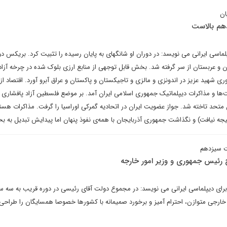
ان
دهم بالاست
ماسی ایرانی می نویسد: در دوران او شانگهای به پایان رسیده را تثبیت کرد. بریکس دور 
ران و عربستان از سر گرفته شد. بخش قابل توجهی از منابع ارزی بلوک شده در چرخه آزا
شهید عزیز در اندونزی و مالزی و تاجیکستان و پاکستان و عراق آبرو آورد. اقتصاد از
ا و مذاکرات دیپلماتیک جمهوری اسلامی ایران آمد. بر موضع فلسطین آزاد پافشاری 
حد تاخته شد. جواز عضویت ایران در اتحادیه گمرکی اوراسیا را گرفت. مذاکرات هسته
جه نیافت) و نگذاشت جمهوری آذربایجان با همه‌ی نفوذ پنهان اما پیدایش تبدیل به بح
ت سیزدهم
 رئیس جمهوری و وزیر امور خارجه
رای دیپلماسی ایرانی می نویسد: در مجموع دولت آقای رئیسی در دوره قریب به سه س
رجی متوازن، احترام آمیز و برخورد صمیمانه با کشورها خصوصا همسایگان را طراحی 