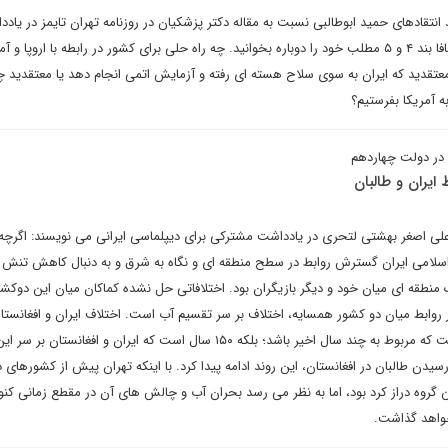
قادهای حمید ابوطالبی نسبت به مقاله دکتر پزشکیان در روزنامه تهران تایمز در یادد
دیپلماسی ایرانی می نویسد: انصافا بند ۴ و ۵ مطلب خود را دوباره بخوانید. چه راه حلی برای کشور در رابطه با اروپا 
 معتقدید که ایران به سوی سلاح هسته ای رفته و آزمایش اتمی انجام دهد یا معتقدید 
به آمریکا بفرستیم؟
ل در دولت چهاردهم
 ایران و طالبان
 اصغر بهشتی لتحری در یادداشت مشترکی برای دیپلماسی ایرانی می نویسند: اگرچه
لامی ایران گسترش روابط در سطح منطقه ای و نگاه به شرق و به دنبال کاهش تنش ب
نطقه ای میان خود و دیگر بازیگران بود. اختلافاتی حل نشده کماکان میان این دوکشور
 روابط میان دو کشور همسایه، اختلاف بر سر تقسیم آب است. اختلاف ایران و افغانستا
حقابه رود هیرمند پدیده ای نیست که مربوط به چند سال اخیر باشد؛ بلکه ۱۵۰ سال است که ایران و افغانست
 رسیدن طالبان در افغانستان، این روند ادامه پیدا کرد. با اینکه تهران پیش از کشورهای د
روه دراز کرد بود، اما به نظر می رسد بحران آب و چالش های آن در مقطع زمانی کنون
 خواهد گذاشت.