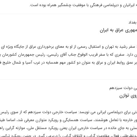
ه ایرانیان و دیپلماسی فرهنگی با موفقیت چشمگیر همراه بوده است.
بغداد
وری عراق به ایران
ر رشید به تهران و استقبال رسمی از او به معنای برخورداری عراق از جایگاه ویژه ای
 دارد. سفری که با سفر قریب الوقوع جناب آقای رئیسی، رئیس جمهورمان کشورمان به
عمق روابط ایران و عراق به عنوان دو کشور مهم همسایه در غرب آسیا و شمال خلیج ف
جی دولت سیزدهم
وی توازن
اشتی برای دیپلماسی ایرانی می نویسد: سیاست خارجی دولت سیزدهم که از سوی رئی
امور خارجه با تعامل هوشمند، سیاست همسایگی و رویکرد متوازن معرفی شد، اساسا ط
یستی به جای مانده در سیاست خارجی ایران یعنی رویکرد مستقل ملی، موازنه گرایی راه
نظرطلبی فعال، مقاومت گرایی و ائتلاف گرایی را دربرمی گیرد. در چنین رویکرد ترکیبی م