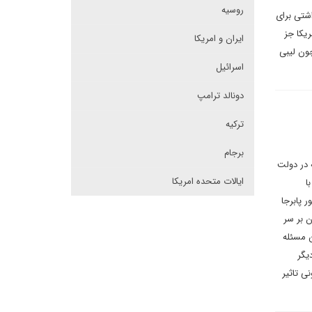
روسیه
اشتی برای
و آمریکا جز
ایران و امریکا
چون لیبی
اسرائیل
دونالد ترامپ
ترکیه
برجام
 در دولت
ایالات متحده امریکا
ا
 پابرجا
ن بر سر
ان بر سر این مسئله
یگر
ی تاثیر