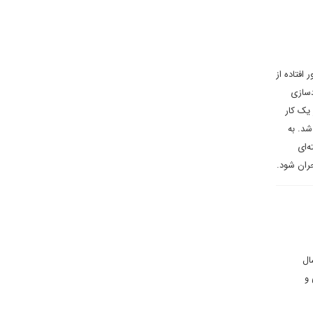
افتاده از
دسازی
 یک کار
شد. به
‌ای
ران شود.
ال
و