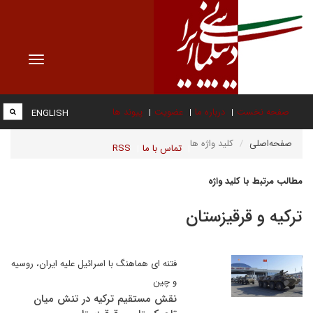
Toggle
vigation
صفحه نخست
درباره ما
عضویت
پیوند ها
ENGLISH
صفحه‌اصلی
کلید واژه ها
تماس با ما
RSS
مطالب مرتبط با کلید واژه
ترکیه و قرقیزستان
فتنه ای هماهنگ با اسرائیل علیه ایران، روسیه
و چین
نقش مستقیم ترکیه در تنش میان