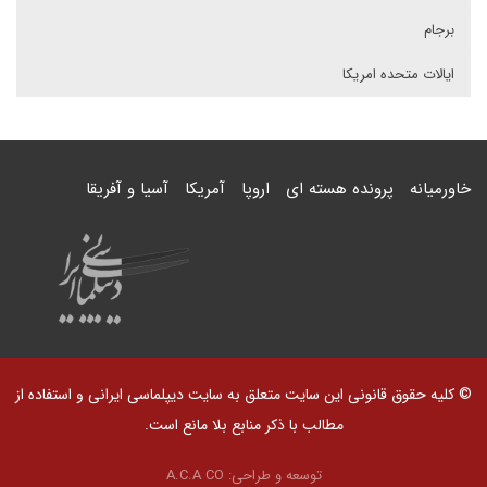
برجام
ایالات متحده امریکا
خاورمیانه
پرونده هسته ای
اروپا
آمریکا
آسیا و آفریقا
© کلیه حقوق قانونی این سایت متعلق به سایت دیپلماسی ایرانی و استفاده از
مطالب با ذکر منابع بلا مانع است.
توسعه و طراحی:
A.C.A CO