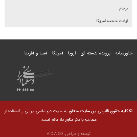
برجام
ایالات متحده امریکا
خاورمیانه
پرونده هسته ای
اروپا
آمریکا
آسیا و آفریقا
© کلیه حقوق قانونی این سایت متعلق به سایت دیپلماسی ایرانی و استفاده از
مطالب با ذکر منابع بلا مانع است.
توسعه و طراحی:
A.C.A CO