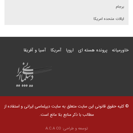
برجام
ایالات متحده امریکا
خاورمیانه
پرونده هسته ای
اروپا
آمریکا
آسیا و آفریقا
© کلیه حقوق قانونی این سایت متعلق به سایت دیپلماسی ایرانی و استفاده از
مطالب با ذکر منابع بلا مانع است.
توسعه و طراحی:
A.C.A CO