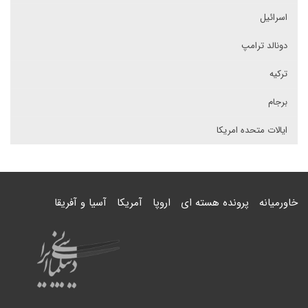
اسرائیل
دونالد ترامپ
ترکیه
برجام
ایالات متحده امریکا
خاورمیانه
پرونده هسته ای
اروپا
آمریکا
آسیا و آفریقا