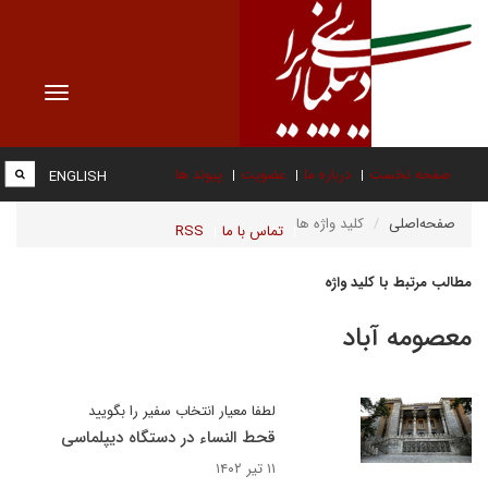
Toggle
vigation
صفحه نخست
درباره ما
عضویت
پیوند ها
ENGLISH
صفحه‌اصلی
کلید واژه ها
تماس با ما
RSS
مطالب مرتبط با کلید واژه
معصومه آباد
لطفا معیار انتخاب سفیر را بگویید
قحط النساء در دستگاه دیپلماسی
۱۱ تیر ۱۴۰۲