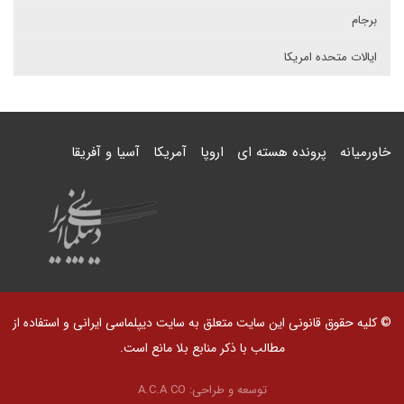
برجام
ایالات متحده امریکا
خاورمیانه
پرونده هسته ای
اروپا
آمریکا
آسیا و آفریقا
© کلیه حقوق قانونی این سایت متعلق به سایت دیپلماسی ایرانی و استفاده از
مطالب با ذکر منابع بلا مانع است.
توسعه و طراحی:
A.C.A CO