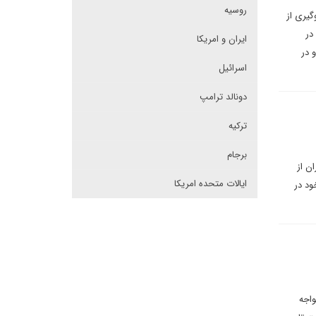
روسیه
یری از
در
ایران و امریکا
 در
اسرائیل
دونالد ترامپ
ترکیه
برجام
ن از
ایالات متحده امریکا
ود در
واجه