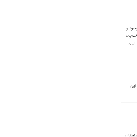
وجود و
گسترده
ه است.
این
منطقه و