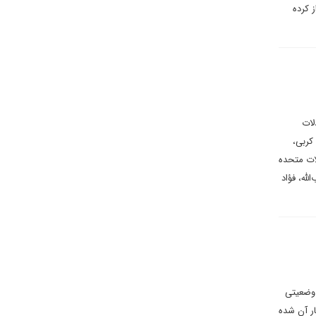
 کرده
لات
کربی،
لات متحده
لله، فؤاد
 وضعیتی
ار آن شده