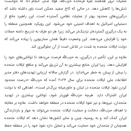
عملیات ترور هدفمند علیه فرمانده حزب‌الله، فؤاد شکر، انجام داد که نتوانست
تنش‌ها را کاهش دهد. در حالی که کاخ سفید ممکن است باور داشته باشد که
درگیری‌های محدود بهتر از عملیات نظامی گسترده است، این راهبرد مانع از
دستیابی اسرائیل به اهداف امنیتی خود می‌شود. این رویکرد همچنین منطقه را
به یک درگیری گسترده‌تر نزدیک‌تر می‌کند زیرا هر دو طرف به تدریج دامنه حملات
خود را افزایش می‌دهند. این وضعیت دقیقاً همان سناریویی را پیاده می‌کند که
دولت ایالات متحده به شدت در تلاش است از آن جلوگیری کند.
علاوه بر این، تأخیر در درگیری، به حزب‌الله فرصت می‌دهد تا توانایی‌های خود را
افزایش دهد، زیرا ایران منابع بیشتری به آن تزریق می‌کند و منافع ایالات متحده
را بیش از پیش به خطر می‌اندازد. در گزارش سالانه ارزیابی تهدیدهای دفتر مدیر
اطلاعات ملی ایالات متحده برای سال ۲۰۲۴ آمده که حزب‌الله «درصدد محدود
کردن نفوذ ایالات متحده در لبنان و خاورمیانه بزرگ‌تر است»، اهدافی که با دولت
ایران اشتراک دارد. هرچه حزب‌الله قوی‌تر شود، توانایی بیشتری در تهدید
متحدان، نیروها، و نیز نفوذ ایالات متحده در منطقه خواهد داشت. علاوه بر مقابله
با اهداف حزب‌الله، دخالت و حمایت ایالات متحده می‌تواند به مهار و بازدارندگی
ایران کمک کند و به روسیه، چین و سایر کشورها نشان دهد که ایالات متحده
همچنان از متحدان خود حمایت می‌کند و تمایل دارد نفوذ خود را در منطقه حفظ