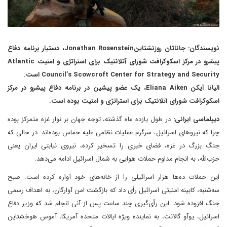
نویسندگان: جاناتان روزنشتاینJonathan Rosenstein، دستیار برنامه دفاع
پیشرو در مرکز اسکوکرافت شورای آتلانتیک برای استراتژی و امنیت Atlantic
Council’s Scowcroft Center for Strategy and Security است.
الیانا آیکن Eliana Aiken، یک عضو پیشین در برنامه دفاع پیشرو در مرکز
اسکوکرافت شورای آتلانتیک برای استراتژی و امنیت بوده است.
دیپلماسی ایرانی:
در طول یازده ماه گذشته، توجه جهان بر نوار غزه متمرکز بوده
چرا که نیروهای اسرائیل، سرگرم عملیات نظامی علیه حماس بوده‌اند. در حالی که
جنگ بزرگ در غزه، فضای خبری را تسخیر کرده، نیروی نیابتی ایران یعنی
حزب‌الله، به انجام مداوم حملات هوایی به شمال اسرائیل ادامه می‌دهد.
این حملات ده‌ها هزار اسرائیلی را از خانه‌های خود آواره کرده است. صبح
سه‌شنبه، کابینه امنیتی اسرائیل رأی داد که بازگشت امن آوارگان، به اهداف رسمی
جنگ افزوده شود. این رأی‌گیری چند ساعت پس از آنی انجام شد که وزیر دفاع
اسرائیل، یوآو گالانت، به نماینده ویژه ایالات متحده آمریکا، آموس هوخشتاین