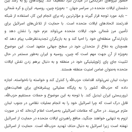
حضور نیروهای آمریکایی در میدان نبرد تضعیف کند. پیوندهای رو به رشد بین
دشمنان ایالات متحده در سراسر جهان – به‌ویژه چین، روسیه، ایران و کره شمالی
– باید مورد توجه قرار گیرند و مؤثرترین راه برای انجام این کار، استفاده از شبکه
قدرتمند اتحادهای ایالات متحده است. با حمایت از تلاش‌های اسرائیل برای
تأمین مرز شمالی خود، ایالات متحده می‌تواند عزم خود را نشان دهد و
بازدارندگی منطقه‌ای خود را احیا کند و به بازیگران تجدیدنظرطلب پیام دهد که
همچنان به دفاع از متحدان خود در سطح جهانی متعهد است. این موضوع
به‌ویژه از آن جهت مهم است که چین، روسیه و ایران به‌طور مستمر در حال
تثبیت جای پای ژئوپلیتیکی خود در منطقه و به دنبال برهم زدن نقش ایالات
متحده به‌عنوان ضامن امنیت منطقه‌ هستند.
دولت لبنان نمی‌تواند اقدامات حزب‌الله را کنترل کند و خواسته یا ناخواسته، اجازه
داده که حزب‌الله کشور را به پایگاه عملیاتی پیشرفته‌ای برای فعالیت‌های
تروریستی ایران تبدیل کند. با توجه به این موضوع و حملات مستقیم حزب‌الله،
قابل درک است که چرا اسرائیل خود را به انجام عملیات نظامی در جنوب لبنان
ملزم می‌بیند. در حالی که مقامات اسرائیلی به‌صراحت اعلام کرده‌اند که در صورت
لزوم به تنهایی خواهند جنگید، منافع راهبردی ایالات متحده در حمایت از اسرائیل
نهفته است زیرا اسرائیل به دنبال حذف تهدید حزب‌الله است. حمایت از اسرائیل