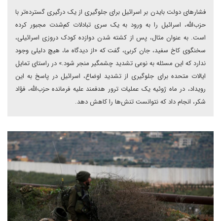
فشارهای دولت بایدن بر اسرائیل برای جلوگیری از یک درگیری گسترده‌تر با
حزب‌الله، اسرائیل را به ورود به یک سری تبادلات کم‌شدت مجبور کرده
است. به عنوان مثال، پس از کشته شدن دوازده کودک دروزی اسرائیلی،
سخنگوی کاخ سفید، جان کربی، گفت که «از دیدگاه ما، هیچ دلیلی وجود
ندارد که این مسئله به نوعی تشدید چشمگیر منجر شود.» در راستای تمایل
ایالات متحده برای جلوگیری از تشدید اوضاع، اسرائیل در پاسخ به این
رویداد، در ماه ژوئیه یک عملیات ترور هدفمند علیه فرمانده حزب‌الله، فؤاد
شکر، انجام داد که نتوانست تنش‌ها را کاهش دهد.