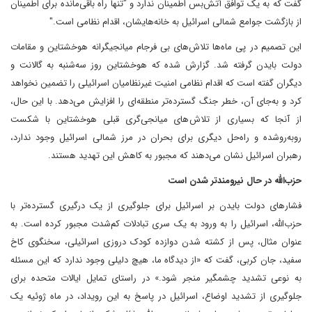
گفت که به یک توافق آتش‌بس اطمینان ندارد و "تنها راه باقی‌مانده برای اطمینان
از بازگشت جوامع شمالی اسرائیل به خانه‌هایشان، اقدام نظامی است."
این تصمیم در پی ماه‌ها تلاش‌های بی فرجام میانجیگرانه هوخشتاین و مقامات
دولت بایدن گرفته شد. گزارش شده که هوخشتاین روز سه‌شنبه به گالانت و
دیگران گفته است که اقدام نظامی امنیت غیرنظامیان اسرائیلی را تضمین نخواهد
کرد و به‌جای آن، خطر جنگ گسترده‌تر منطقه‌ای را افزایش می‌دهد. با این حال،
از آنجا که بسیاری از تلاش‌های میانجی‌گری قبلی هوخشتاین با شکست
روبه‌روشده و راه‌حل دیگری برای بحران در مرز شمالی اسرائیل وجود ندارد،
رهبران اسرائیل نشان می‌دهند که مجبور به کاهش این تهدید هستند.
حزب‌الله در حال نیرومندتر شدن است
فشارهای دولت بایدن بر اسرائیل برای جلوگیری از یک درگیری گسترده‌تر با
حزب‌الله، اسرائیل را به ورود به یک سری تبادلات کم‌شدت مجبور کرده است. به
عنوان مثال، پس از کشته شدن دوازده کودک دروزی اسرائیلی، سخنگوی کاخ
سفید، جان کربی، گفت که «از دیدگاه ما، هیچ دلیلی وجود ندارد که این مسئله
به نوعی تشدید چشمگیر منجر شود.» در راستای تمایل ایالات متحده برای
جلوگیری از تشدید اوضاع، اسرائیل در پاسخ به این رویداد، در ماه ژوئیه یک