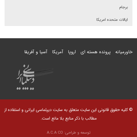
برجام
ایالات متحده امریکا
خاورمیانه
پرونده هسته ای
اروپا
آمریکا
آسیا و آفریقا
© کلیه حقوق قانونی این سایت متعلق به سایت دیپلماسی ایرانی و استفاده از
مطالب با ذکر منابع بلا مانع است.
توسعه و طراحی:
A.C.A CO