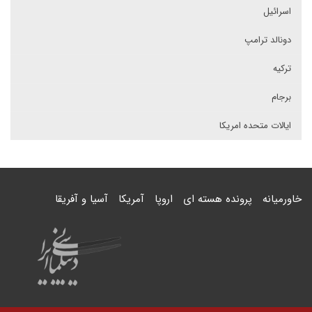
اسرائیل
دونالد ترامپ
ترکیه
برجام
ایالات متحده امریکا
خاورمیانه
پرونده هسته ای
اروپا
آمریکا
آسیا و آفریقا