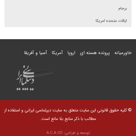
برجام
ایالات متحده امریکا
خاورمیانه
پرونده هسته ای
اروپا
آمریکا
آسیا و آفریقا
© کلیه حقوق قانونی این سایت متعلق به سایت دیپلماسی ایرانی و استفاده از
مطالب با ذکر منابع بلا مانع است.
توسعه و طراحی:
A.C.A CO