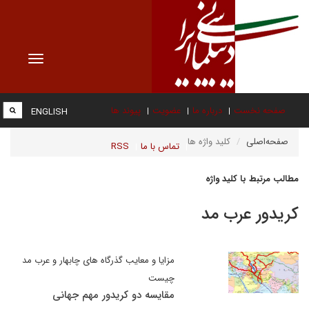
Toggle
vigation
صفحه نخست
درباره ما
عضویت
پیوند ها
ENGLISH
صفحه‌اصلی
کلید واژه ها
تماس با ما
RSS
مطالب مرتبط با کلید واژه
کریدور عرب مد
مزایا و معایب گذرگاه های چابهار و عرب مد
چیست
مقایسه دو کریدور مهم جهانی