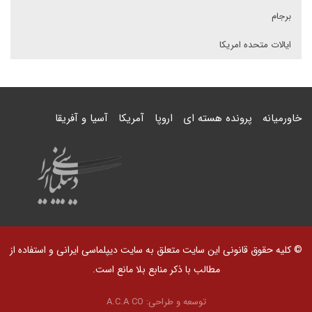
برجام
ایالات متحده امریکا
خاورمیانه
پرونده هسته ای
اروپا
آمریکا
آسیا و آفریقا
© کلیه حقوق قانونی این سایت متعلق به سایت دیپلماسی ایرانی و استفاده از
مطالب با ذکر منابع بلا مانع است.
توسعه و طراحی:
A.C.A CO