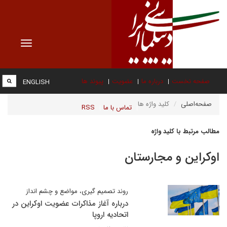
Toggle
vigation
صفحه نخست
درباره ما
عضویت
پیوند ها
ENGLISH
صفحه‌اصلی
کلید واژه ها
تماس با ما
RSS
مطالب مرتبط با کلید واژه
اوکراین و مجارستان
روند تصمیم گیری، مواضع و چشم انداز
درباره آغاز مذاکرات عضویت اوکراین در
اتحادیه اروپا