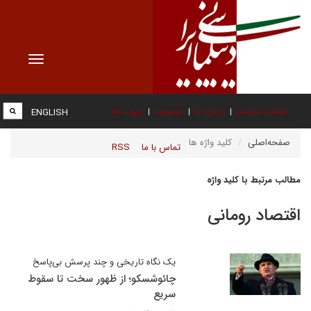
Toggle
vigation
صفحه نخست
درباره ما
عضویت
پیوند ها
ENGLISH
صفحه‌اصلی
کلید واژه ها
تماس با ما
RSS
مطالب مرتبط با کلید واژه
اقتصاد رومانی
یک نگاه تاریخی و چند پرسش بی‌پاسخ
چائوشسکو؛ از ظهور سخت تا سقوط
سریع