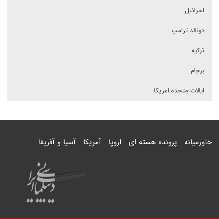
اسرائیل
دونالد ترامپ
ترکیه
برجام
ایالات متحده امریکا
خاورمیانه
پرونده هسته ای
اروپا
آمریکا
آسیا و آفریقا