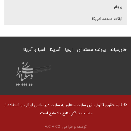
برجام
ایالات متحده امریکا
خاورمیانه
پرونده هسته ای
اروپا
آمریکا
آسیا و آفریقا
© کلیه حقوق قانونی این سایت متعلق به سایت دیپلماسی ایرانی و استفاده از
مطالب با ذکر منابع بلا مانع است.
توسعه و طراحی:
A.C.A CO