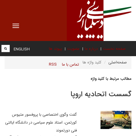
Toggle
vigation
صفحه نخست
درباره ما
عضویت
پیوند ها
ENGLISH
صفحه‌اصلی
کلید واژه ها
تماس با ما
RSS
مطالب مرتبط با کلید واژه
گسست اتحادیه اروپا
گفت وگوی اختصاصی با پروفسور متیوس
کورتمن، استاد علوم سیاسی در دانشگاه ایالتی
فنی دورتموند