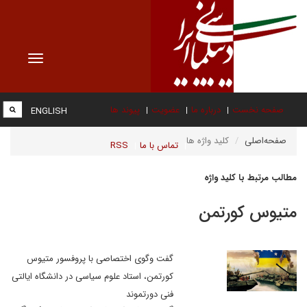
Toggle
vigation
صفحه نخست
درباره ما
عضویت
پیوند ها
ENGLISH
صفحه‌اصلی
کلید واژه ها
تماس با ما
RSS
مطالب مرتبط با کلید واژه
متیوس کورتمن
گفت وگوی اختصاصی با پروفسور متیوس
کورتمن، استاد علوم سیاسی در دانشگاه ایالتی
فنی دورتموند