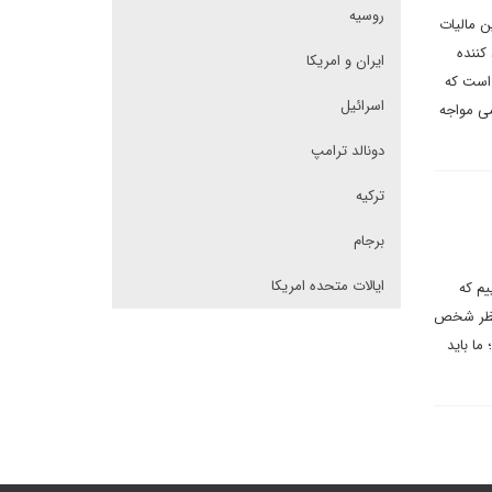
روسیه
ن مالیات
کننده
ایران و امریکا
 است که
اسرائیل
می مواجه
دونالد ترامپ
ترکیه
برجام
ایالات متحده امریکا
ر همین امروز به FATF «یس» بگوییم که
 نظر شخص
ما باید