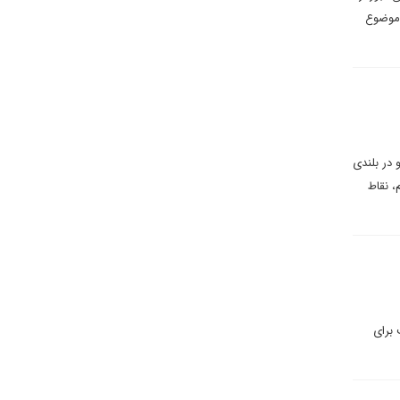
 موضوع
 در بلندی
یم، نقاط
برای