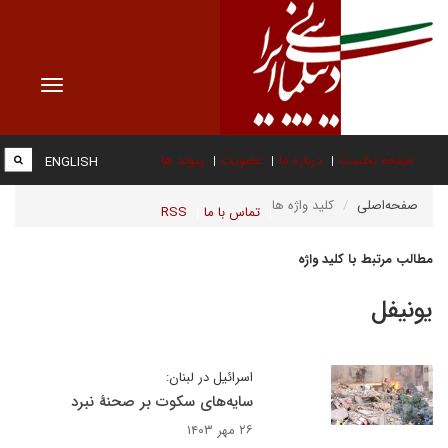
Toggle
vigation
صفحه نخست
درباره ما
عضویت
پیوند ها
ENGLISH
صفحه‌اصلی
کلید واژه ها
تماس با ما
RSS
مطالب مرتبط با کلید واژه
یونیفل
اسرائیل در لبنان:
سایه‌های سکوت بر صحنهٔ نبرد
۲۶ مهر ۱۴۰۳