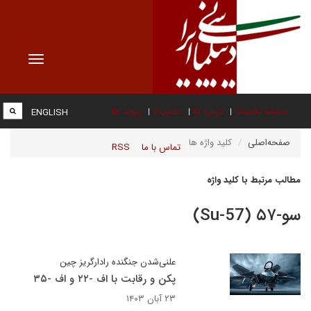
Toggle
vigation
صفحه نخست
درباره ما
عضویت
پیوند ها
ENGLISH
صفحه‌اصلی
کلید واژه ها
تماس با ما
RSS
مطالب مرتبط با کلید واژه
سو‌-۵۷ (Su-57)
علنی‌شدن جنگنده رادار‌گریز چین
پکن و رقابت با اف -۲۲ و اف -۳۵
۲۳ آبان ۱۴۰۳