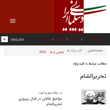
Toggle
vigation
صفحه نخست
درباره ما
عضویت
پیوند ها
ENGLISH
صفحه‌اصلی
کلید واژه ها
تماس با ما
RSS
مطالب مرتبط با کلید واژه
تحریرالشام
در سایه بیم و امید
مواضع طالبان در قبال پیروزی
تحریرالشام