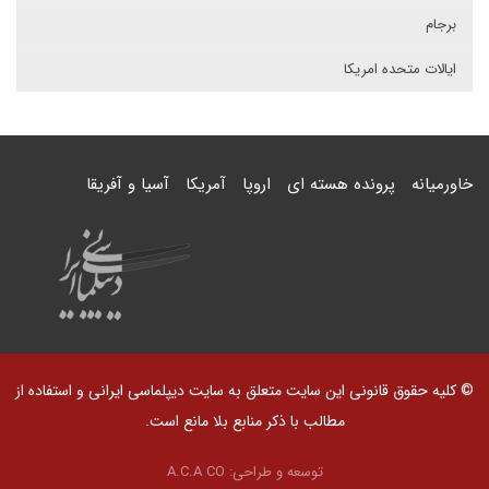
برجام
ایالات متحده امریکا
خاورمیانه
پرونده هسته ای
اروپا
آمریکا
آسیا و آفریقا
© کلیه حقوق قانونی این سایت متعلق به سایت دیپلماسی ایرانی و استفاده از
مطالب با ذکر منابع بلا مانع است.
توسعه و طراحی:
A.C.A CO