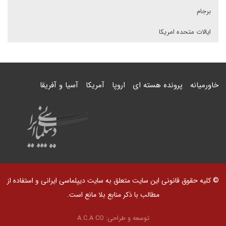
برجام
ایالات متحده امریکا
خاورمیانه
پرونده هسته ای
اروپا
آمریکا
آسیا و آفریقا
© کلیه حقوق قانونی این سایت متعلق به سایت دیپلماسی ایرانی و استفاده از
مطالب با ذکر منابع بلا مانع است.
توسعه و طراحی:
A.C.A CO