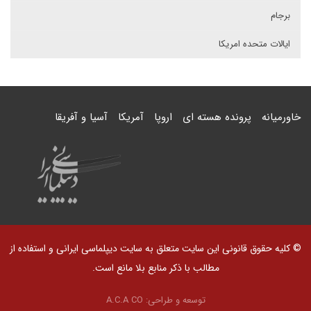
برجام
ایالات متحده امریکا
خاورمیانه
پرونده هسته ای
اروپا
آمریکا
آسیا و آفریقا
© کلیه حقوق قانونی این سایت متعلق به سایت دیپلماسی ایرانی و استفاده از
مطالب با ذکر منابع بلا مانع است.
توسعه و طراحی:
A.C.A CO