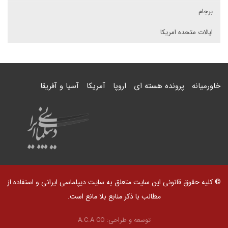
برجام
ایالات متحده امریکا
خاورمیانه
پرونده هسته ای
اروپا
آمریکا
آسیا و آفریقا
© کلیه حقوق قانونی این سایت متعلق به سایت دیپلماسی ایرانی و استفاده از
مطالب با ذکر منابع بلا مانع است.
توسعه و طراحی:
A.C.A CO