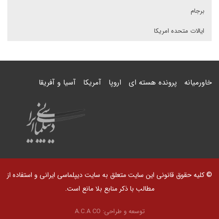
برجام
ایالات متحده امریکا
خاورمیانه
پرونده هسته ای
اروپا
آمریکا
آسیا و آفریقا
© کلیه حقوق قانونی این سایت متعلق به سایت دیپلماسی ایرانی و استفاده از
مطالب با ذکر منابع بلا مانع است.
توسعه و طراحی:
A.C.A CO