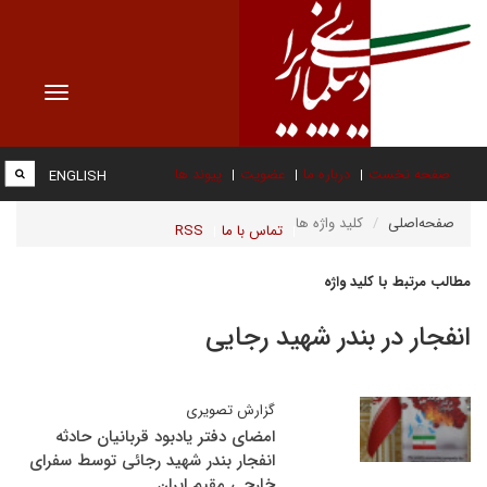
Toggle
vigation
صفحه نخست
درباره ما
عضویت
پیوند ها
ENGLISH
صفحه‌اصلی
کلید واژه ها
تماس با ما
RSS
مطالب مرتبط با کلید واژه
انفجار در بندر شهید رجایی
گزارش تصویری
امضای دفتر یادبود قربانیان حادثه
انفجار بندر شهید رجائی توسط سفرای
خارجی مقیم ایران