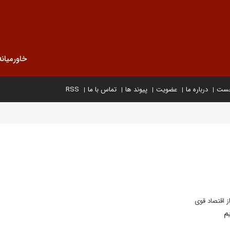
خاورمیانه
خست
درباره ما
عضویت
پیوند ها
تماس با ما
RSS
ز اقتصاد قوی
م