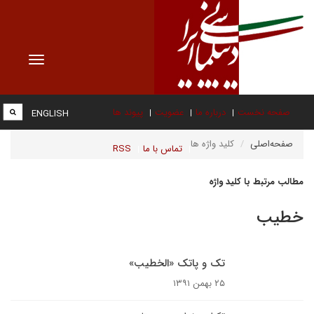
Toggle
vigation
صفحه نخست
درباره ما
عضویت
پیوند ها
ENGLISH
صفحه‌اصلی
کلید واژه ها
تماس با ما
RSS
مطالب مرتبط با کلید واژه
خطیب
تک و پاتک «الخطیب»
۲۵ بهمن ۱۳۹۱