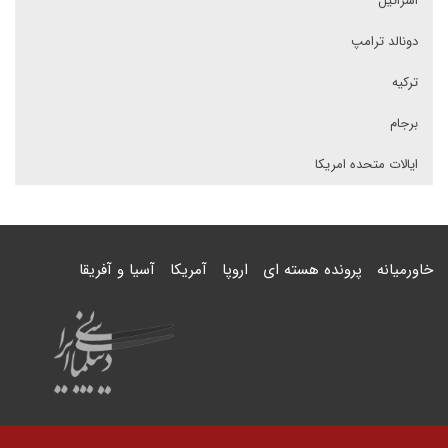
اسرائیل
دونالد ترامپ
ترکیه
برجام
ایالات متحده امریکا
خاورمیانه
پرونده هسته ای
اروپا
آمریکا
آسیا و آفریقا