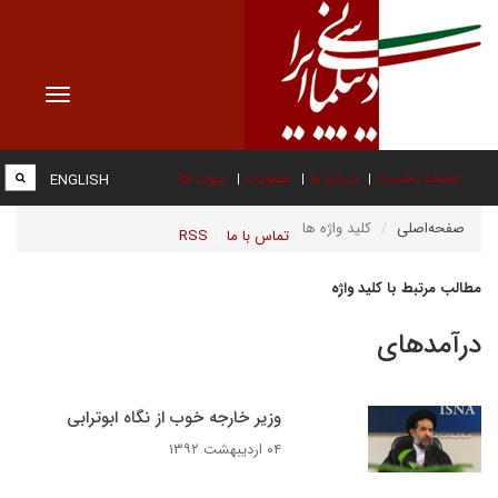
Toggle
vigation
صفحه نخست
درباره ما
عضویت
پیوند ها
ENGLISH
صفحه‌اصلی
کلید واژه ها
تماس با ما
RSS
مطالب مرتبط با کلید واژه
درآمدهای
وزیر خارجه خوب از نگاه ابوترابی
۰۴ اردیبهشت ۱۳۹۲