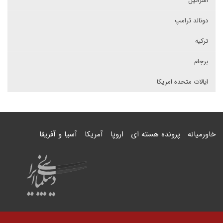
اسرائیل
دونالد ترامپ
ترکیه
برجام
ایالات متحده امریکا
خاورمیانه
پرونده هسته ای
اروپا
آمریکا
آسیا و آفریقا