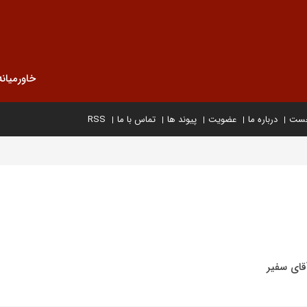
خاورمیانه
خست
درباره ما
عضویت
پیوند ها
تماس با ما
RSS
آقای سفیر