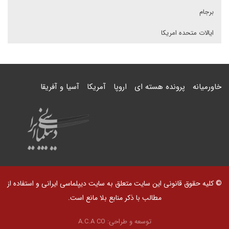
برجام
ایالات متحده امریکا
خاورمیانه
پرونده هسته ای
اروپا
آمریکا
آسیا و آفریقا
© کلیه حقوق قانونی این سایت متعلق به سایت دیپلماسی ایرانی و استفاده از
مطالب با ذکر منابع بلا مانع است.
توسعه و طراحی:
A.C.A CO