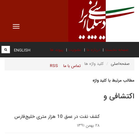
Toggle
vigation
صفحه نخست
درباره ما
عضویت
پیوند ها
ENGLISH
صفحه‌اصلی
کلید واژه ها
تماس با ما
RSS
مطالب مرتبط با کلید واژه
اکتشافی و
کشف نفت در عمق 10 هزار متری خلیج‌فارس
۲۸ بهمن ۱۳۹۱