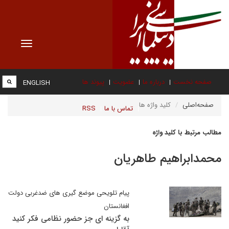
Toggle
vigation
صفحه نخست
درباره ما
عضویت
پیوند ها
ENGLISH
صفحه‌اصلی
کلید واژه ها
تماس با ما
RSS
مطالب مرتبط با کلید واژه
محمدابراهيم طاهريان
پیام تلویحی موضع گیری های ضدغربی دولت
افغانستان
به گزینه ای جز حضور نظامی فکر کنید