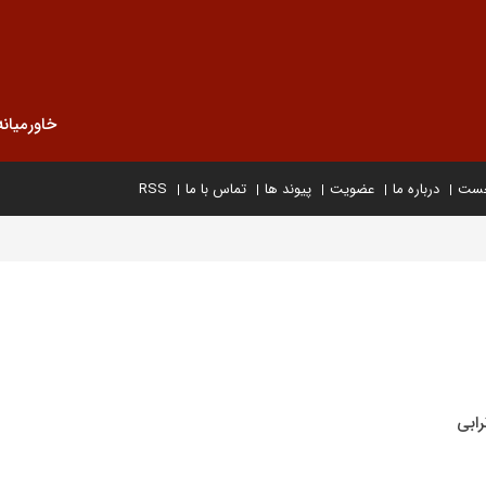
خاورمیانه
خست
درباره ما
عضویت
پیوند ها
تماس با ما
RSS
رابی