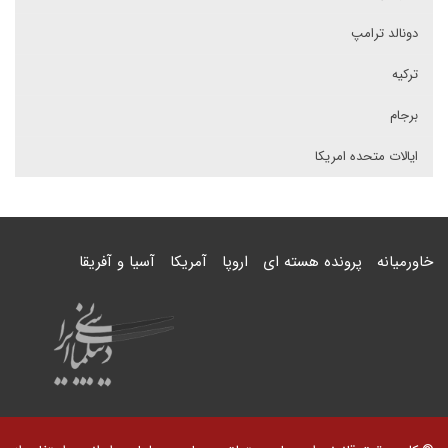
دونالد ترامپ
ترکیه
برجام
ایالات متحده امریکا
خاورمیانه
پرونده هسته ای
اروپا
آمریکا
آسیا و آفریقا