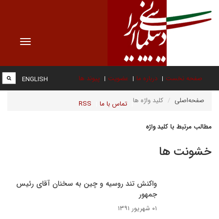
Toggle
vigation
صفحه نخست
درباره ما
عضویت
پیوند ها
ENGLISH
صفحه‌اصلی
کلید واژه ها
تماس با ما
RSS
مطالب مرتبط با کلید واژه
خشونت ها
واکنش تند روسیه و چین به سخنان آقای رئیس
جمهور
۰۱ شهریور ۱۳۹۱