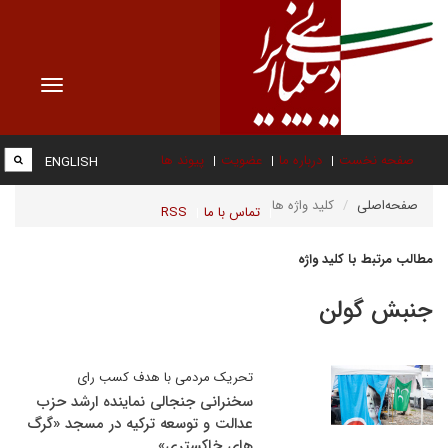
Toggle
vigation
صفحه نخست
درباره ما
عضویت
پیوند ها
ENGLISH
صفحه‌اصلی
کلید واژه ها
تماس با ما
RSS
مطالب مرتبط با کلید واژه
جنبش گولن
تحریک مردمی با هدف کسب رای
سخنرانی جنجالی نماینده ارشد حزب
عدالت و توسعه ترکیه در مسجد «گرگ
های خاکستری»