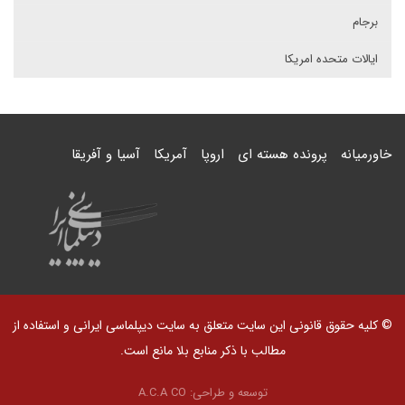
برجام
ایالات متحده امریکا
خاورمیانه
پرونده هسته ای
اروپا
آمریکا
آسیا و آفریقا
© کلیه حقوق قانونی این سایت متعلق به سایت دیپلماسی ایرانی و استفاده از
مطالب با ذکر منابع بلا مانع است.
توسعه و طراحی:
A.C.A CO