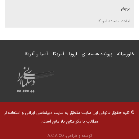
برجام
ایالات متحده امریکا
خاورمیانه
پرونده هسته ای
اروپا
آمریکا
آسیا و آفریقا
© کلیه حقوق قانونی این سایت متعلق به سایت دیپلماسی ایرانی و استفاده از
مطالب با ذکر منابع بلا مانع است.
توسعه و طراحی:
A.C.A CO