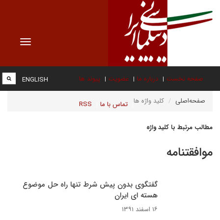
Toggle
vigation
صفحه نخست
درباره ما
عضویت
پیوند ها
ENGLISH
صفحه‌اصلی
کلید واژه ها
تماس با ما
RSS
مطالب مرتبط با کلید واژه
موافقتنامه
گفتگوی بدون پیش شرط تنها راه حل موضوع
هسته ای ایران
۱۶ اسفند ۱۳۹۱