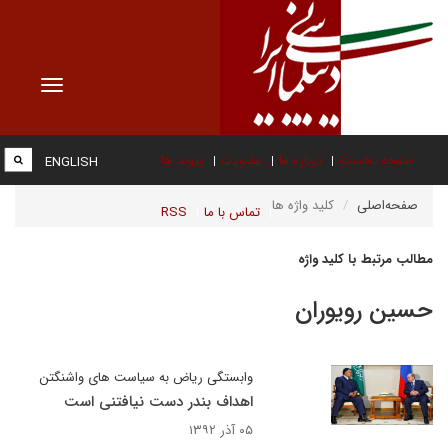
Toggle
vigation
صفحه نخست
درباره ما
عضویت
پیوند ها
ENGLISH
صفحه‌اصلی
کلید واژه ها
تماس با ما
RSS
مطالب مرتبط با کلید واژه
حسين رويوران
وابستگی ریاض به سیاست های واشنگتن
اهداف بندر دست نیافتنی است
۰۵ آذر ۱۳۹۲