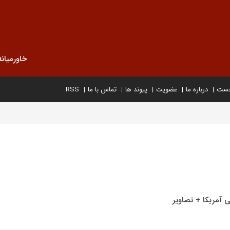
خاورمیانه
خست
درباره ما
عضویت
پیوند ها
تماس با ما
RSS
 آمریکا + تصاویر