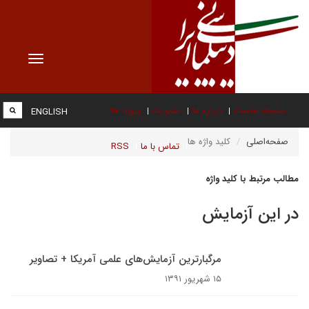
Toggle
vigation
صفحه نخست
درباره ما
عضویت
پیوند ها
ENGLISH
صفحه‌اصلی
کلید واژه ها
تماس با ما
RSS
مطالب مرتبط با کلید واژه
در این آزمایش
مرگبارترین آزمایش‌های علمی آمریکا + تصاویر
۱۵ شهریور ۱۳۹۱