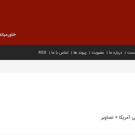
خاورمیانه
خست
درباره ما
عضویت
پیوند ها
تماس با ما
RSS
 آمریکا + تصاویر