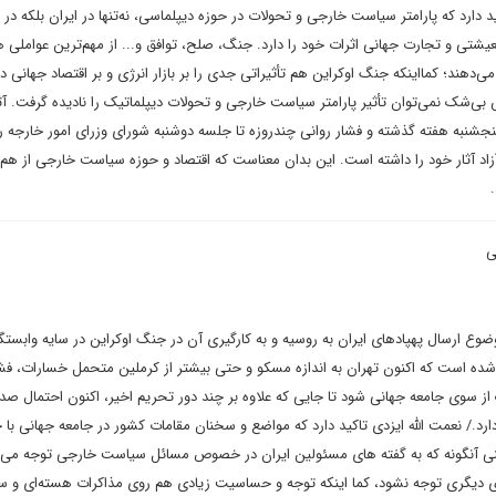
دارد که پارامتر سیاست خارجی و تحولات در حوزه دیپلماسی، نه‌تنها در ایران بلکه در 
تی و تجارت جهانی اثرات خود را دارد. جنگ، صلح، توافق و... از مهم‌ترین عواملی 
ی‌دهند؛ کما‌اینکه جنگ اوکراین هم تأثیراتی جدی را بر بازار انرژی و بر اقتصاد جهانی د
‌شک نمی‌توان تأثیر پارامتر سیاست خارجی و تحولات دیپلماتیک را نادیده گرفت. آثا
 پنجشنبه هفته گذشته و فشار روانی چند‌روزه تا جلسه دوشنبه شورای وزرای امور خارجه 
 آزاد آثار خود را داشته است. این بدان معناست که اقتصاد و حوزه سیاست خارجی از هم ت
ی
وع ارسال پهپادهای ایران به روسیه و به کارگیری آن در جنگ اوکراین در سایه وابس
ه است که اکنون تهران به اندازه مسکو و حتی بیشتر از کرملین متحمل خسارات، فشا
 سوی جامعه جهانی شود تا جایی که علاوه بر چند دور تحریم اخیر، اکنون احتمال صد
ارد./ نعمت الله ایزدی تاکید دارد که مواضع و سخنان مقامات کشور در جامعه جهانی ب
نی آنگونه که به گفته های مسئولین ایران در خصوص مسائل سیاست خارجی توجه می
 دیگری توجه نشود، کما اینکه توجه و حساسیت زیادی هم روی مذاکرات هسته‌ای و 