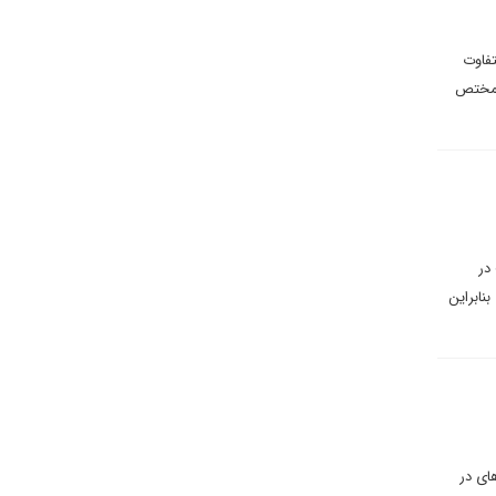
فاوت
 مختص
در
نابراین
ای در