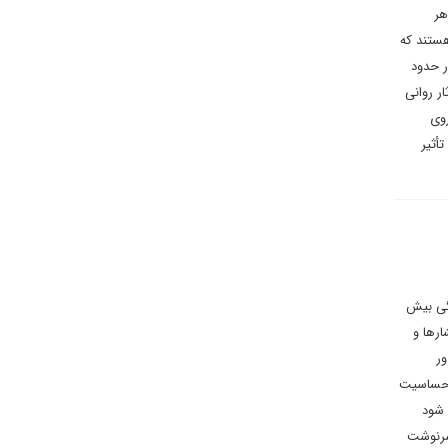
هر
هستند که
ر حدود
ر روانی
روی
أثیر
تگی بیش
رها و
ور
ا حساسیت
 شود
سرنوشت