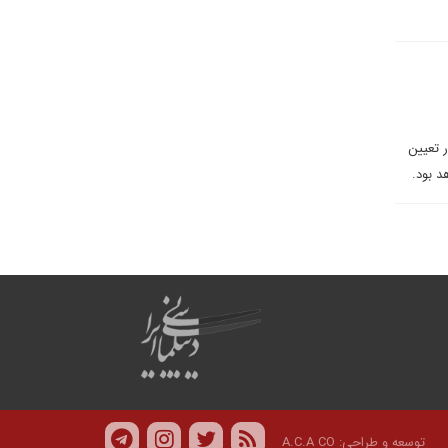
 تعیین
د بود.
توسعه و طراحی:
A.C.A CO