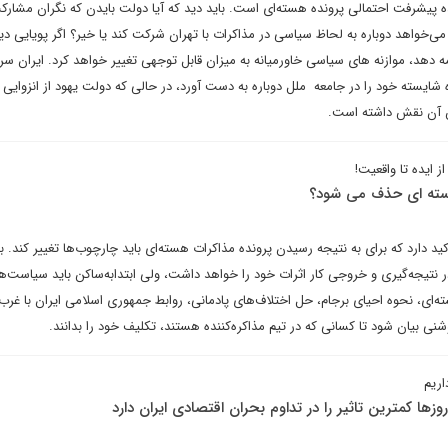
ده پیشرفت احتمالی پرونده هسته‌ای است. باید دید که آیا دولت بایدن که نگران مشار
 می‌خواهد دوباره به لحاظ سیاسی در مذاکرات با تهران شرکت کند یا خیر؟ اگر پویایی دی
مه دهد، موازنه های سیاسی خاورمیانه به میزان قابل توجهی تغییر خواهد کرد. ایران سر
اه شایسته خود را در جامعه ملل دوباره به دست آورد، در حالی که دولت یهود از انزوایی
تن آن نقش داشته است.
ز ایده تا واقعیت!
 هسته ای حذف می شود؟
دارد که برای به نتیجه رسیدن پرونده مذاکرات هسته‌ای باید چارچوب‌ها تغییر کند. ب
 نتیجه‌گیری و خروجی کار اثرات خود را خواهد داشت، ولی ابتدا‌به‌ساکن باید سیاست‌ه
‌ای، نحوه احیای برجام، حل اختلاف‌های پادمانی، روابط جمهوری اسلامی ایران با غرب 
نی بیان شود تا کسانی که در تیم مذاکره‌کننده هستند، تکلیف خود را بدانند.
ریم
ها کمترین تاثیر را در تداوم بحران اقتصادی ایران دارد